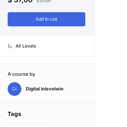
$
97,00
Add to cart
All Levels
A course by
DI
Digital inlevelwin
Tags